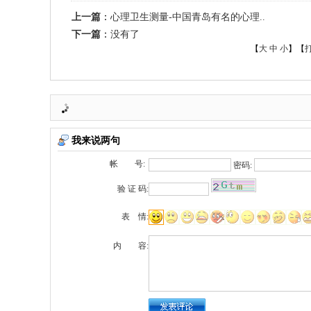
上一篇
：
心理卫生测量-中国青岛有名的心理..
下一篇
：
没有了
【
大
中
小
】【
我来说两句
帐 号:
密码:
验 证 码:
表 情:
内 容: