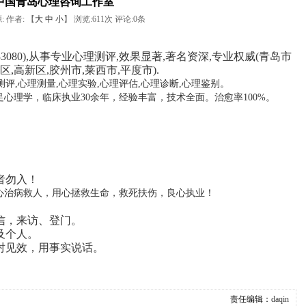
中国青岛心理咨询工作室
:
作者: 【
大
中
小
】 浏览:
611
次 评论:
0
条
33080
),从事
专业心理测评
,效果显著,著名资深,专业权威(青岛市
区,高新区,胶州市,莱西市,平度市).
测评,心理测量,心理实验,心理评估,心理诊断,心理鉴别。
足心理学，临床执业30余年，经验丰富，技术全面。治愈率100%。
者勿入！
心治病救人，用心拯救生命，救死扶伤，良心执业！
信，来访、登门。
及个人。
对见效，用事实说话。
责任编辑：
daqin