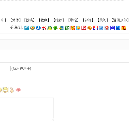
打印
】
【
繁体
】【
投稿
】 【
收藏
】 【
推荐
】 【
举报
】 【
评论
】 【
关闭
】【
返回顶部
分享到:
(
新用户注册
)