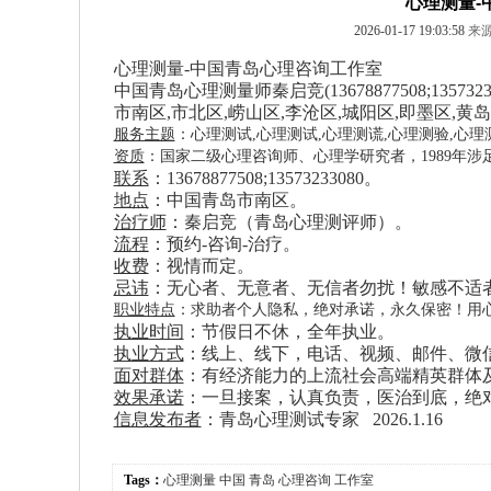
心理测量-
2026-01-17 19:03:58
来源
心理测量
-
中国
青岛心理咨询工作室
中国青岛心理测量师秦启竞
(13678877508
;135732
市南区,市北区,崂山区,李沧区,城阳区,即墨区,黄岛
服务主题
：心理测试,心理测试,心理测谎,心理测验,心理
资质
：国家二级心理咨询师、心理学研究者，1989年涉
联系
：
13678877508
;13573233080
。
地点
：
中国青岛市南区。
治疗师
：
秦启竞（青岛心理测评
师
）。
流程
：
预约
-咨询-治疗。
收费
：
视情而定。
忌讳
：
无心者、无意者、无信者勿扰！敏感不适
职业特点
：求助者个人隐私，绝对承诺，永久保密！用
执业时间
：节假日不休，全年执业。
执业方式
：线上、线下，电话、视频、邮件、微
面对群体
：有经济能力的上流社会高端精英群体
效果承诺
：一旦接案，认真负责，医治到底，绝
信息发布者
：青岛心理测试专家
2026.1.16
Tags：
心理测量
中国
青岛
心理咨询
工作室