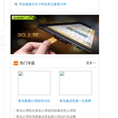
10
学业烦躁大中小学生和儿童青少年-
】
热门专题
更多>>
青岛惠康心理咨询与治
青岛秦启竞第一位老牌
疗
著名资深权威临床心
青岛心理医生著名心理咨询师秦启竞心理发
青岛心理咨询师秦启竞临床心理治疗执业数