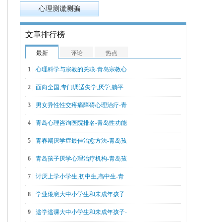
心理测谎测骗
文章排行榜
最新
评论
热点
1
心理科学与宗教的关联-青岛宗教心
2
面向全国,专门调适失学,厌学,躺平
3
男女异性性交疼痛障碍心理治疗-青
4
青岛心理咨询医院排名-青岛性功能
5
青春期厌学症最佳治愈方法-青岛孩
6
青岛孩子厌学心理治疗机构-青岛孩
7
讨厌上学小学生,初中生,高中生-青
8
学业倦怠大中小学生和未成年孩子-
9
逃学逃课大中小学生和未成年孩子-